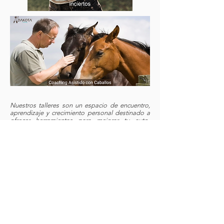
Nuestros talleres son un espacio de encuentro,
aprendizaje y crecimiento personal destinado a
ofrecer herramientas para mejorar tu auto-
conocimiento y nuestro propósito es con fines
educacionales exclusivamente. Los contenidos
de los talleres y otros eventos pueden ser o no
ser relevantes para tu situación en particular.
No
son un espacio terapéutico, clínico o médico y no
es el reemplazo de ningún proceso terapéutico
ni de solución de problemas serios como
violencia de cualquier tipo, problemas
relacionados con el abuso de sustancias,
alcoholismo, depresión clínicamente
diagnosticada o condiciones que requieran
atención médica y/o psiquiátrica.
Nos
reservamos el derecho de admisión.