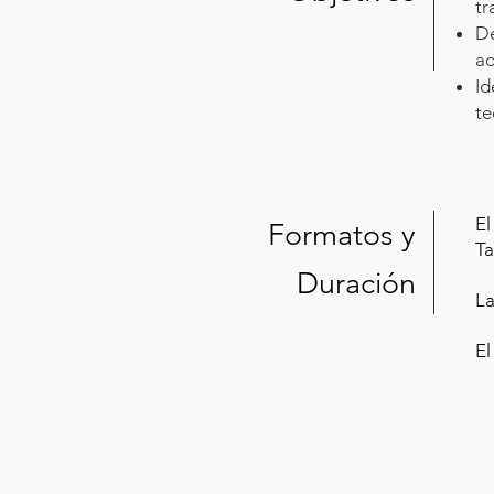
tr
De
ad
Id
te
El
Formatos y
Ta
Duración
La
El