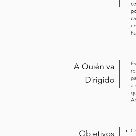
co
po
ca
un
h
Es
A Quién va
re
Dirigido
pa
a 
qu
Ar
Co
Objetivos