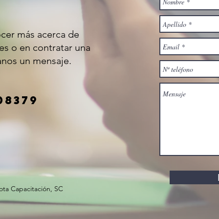
ocer más acerca de
es o en contratar una
íanos un mensaje.
08379
ta Capacitación, SC